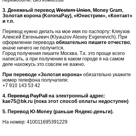
3. Денежный перевод
Western Union
, Money Gram,
Золотая корона (KoronaPay), «Юнистрим», «Контакт»
и т.п.
Перевод нужно делать на мое имя по паспорту: Кляузов
Алексей Евгеньевич (Klyauzov Alexey Evgenevich). При
оформлении перевода
обязательно пишите отчество
,
иначе ничего не получится.
Город получения пишите Москва. Т.к. это проще всего
написать, а при получении в каком городе я на самом
деле нахожусь это совсем не важно.
При переводе «Золотая корона»
обязательно укажите
номер телефона получателя:
+7 910 143 53 42
4.
Перевод PayPall
на электронный адрес:
kae75@bk.ru (пока этот способ оплаты недоступен)
5. Перевод Ю-Money (раньше Яндекс-деньги).
На номер: 410011695391229